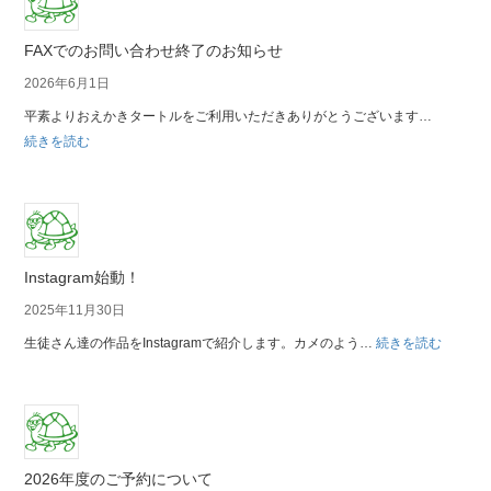
FAXでのお問い合わせ終了のお知らせ
2026年6月1日
平素よりおえかきタートルをご利用いただきありがとうございます…
:
続きを読む
FAX
で
の
お
問
Instagram始動！
い
2025年11月30日
合
:
わ
生徒さん達の作品をInstagramで紹介します。カメのよう…
続きを読む
Instagr
せ
始
終
動！
了
の
お
2026年度のご予約について