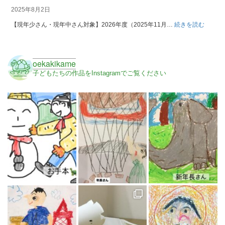
知
2025年8月2日
ら
:
せ
【現年少さん・現年中さん対象】2026年度（2025年11月…
続きを読む
2026
年
度
oekakikame
の
子どもたちの作品をInstagramでご覧ください
ご
予
約
に
つ
い
て