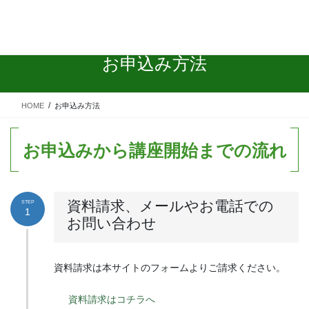
コ
ナ
ン
ビ
テ
ゲ
ン
ー
お申込み方法
ツ
シ
に
ョ
移
ン
HOME
お申込み方法
動
に
移
動
お申込みから講座開始までの流れ
資料請求、メールやお電話での
STEP
1
お問い合わせ
資料請求は本サイトのフォームよりご請求ください。
資料請求はコチラへ